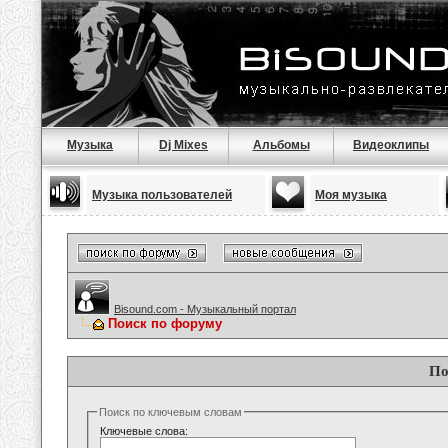
Музыка
Dj Mixes
Альбомы
Видеоклипы
Музыка пользователей
Моя музыка
Bisound.com - Музыкальный портал
Поиск по форуму
По
Поиск по ключевым словам
Ключевые слова: