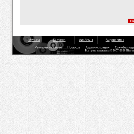
Музыка
Dj mixes
Альбомы
Видеоклипы
Реклама на сайте
Помощь
Администрация
Служба под
Все права защищены © 2007-2026 Bisou