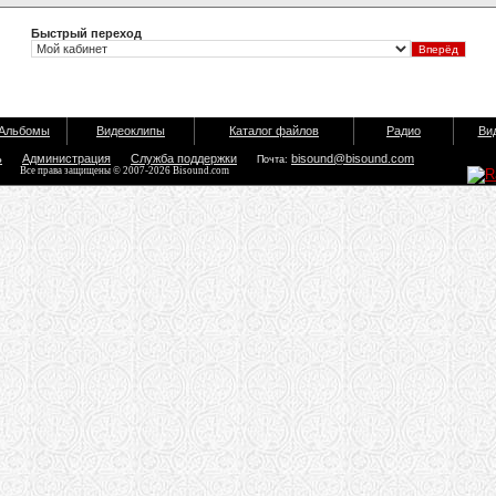
Быстрый переход
Альбомы
Видеоклипы
Каталог файлов
Радио
Ви
ь
Администрация
Служба поддержки
bisound@bisound.com
Почта:
Все права защищены © 2007-2026 Bisound.com