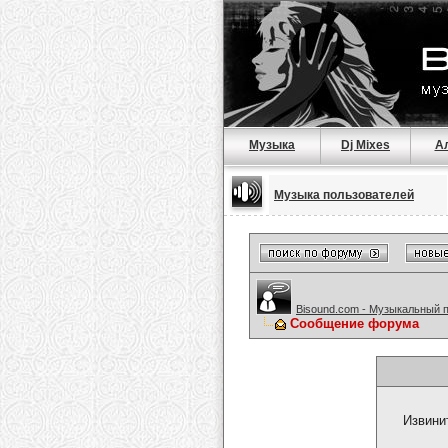
Музыка
Dj Mixes
А
Музыка пользователей
Bisound.com - Музыкальный 
Сообщение форума
Извини