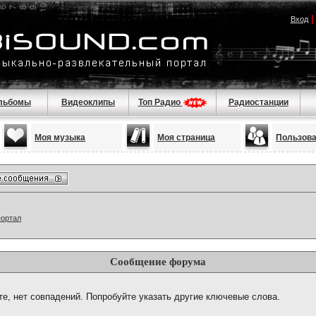
Вход
льбомы
Видеоклипы
Топ Радио
Радиостанции
Моя музыка
Моя страница
Пользов
портал
Сообщение форума
те, нет совпадений. Попробуйте указать другие ключевые слова.