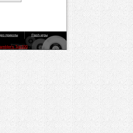
део приколы
Flash-игры