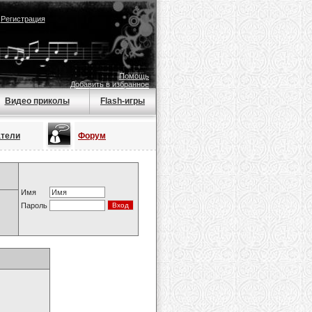
|
Регистрация
Помощь
Добавить в избранное
Видео приколы
Flash-игры
атели
Форум
Имя
Пароль