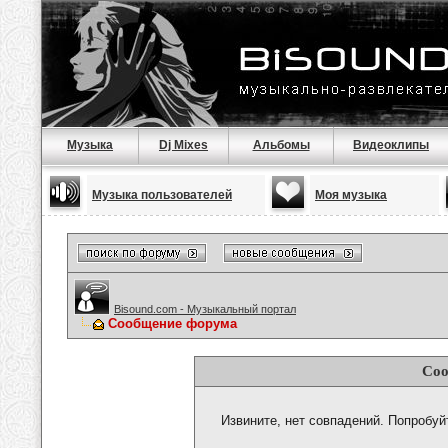
Музыка
Dj Mixes
Альбомы
Видеоклипы
Музыка пользователей
Моя музыка
Bisound.com - Музыкальный портал
Сообщение форума
Соо
Извините, нет совпадений. Попробуй