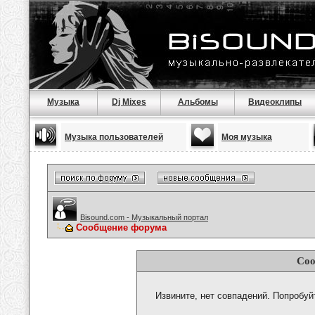
Музыка
Dj Mixes
Альбомы
Видеоклипы
Музыка пользователей
Моя музыка
Bisound.com - Музыкальный портал
Сообщение форума
Соо
Извините, нет совпадений. Попробуй