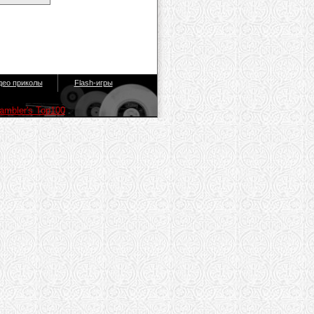
део приколы
Flash-игры