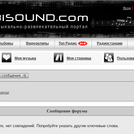
Вход
льбомы
Видеоклипы
Топ Радио
Радиостанции
Моя музыка
Моя страница
Пользов
портал
Сообщение форума
те, нет совпадений. Попробуйте указать другие ключевые слова.