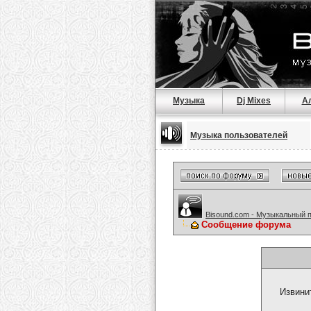
Музыка
Dj Mixes
А
Музыка пользователей
Bisound.com - Музыкальный 
Сообщение форума
Извини