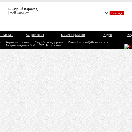
Быстрый переход
Альбомы
Видеоклипы
Каталог файлов
Радио
Ви
ь
Администрация
Служба поддержки
bisound@bisound.com
Почта:
Все права защищены © 2007-2026 Bisound.com