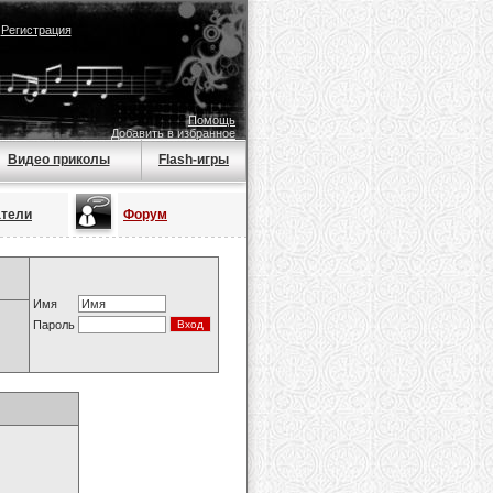
|
Регистрация
Помощь
Добавить в избранное
Видео приколы
Flash-игры
атели
Форум
Имя
Пароль