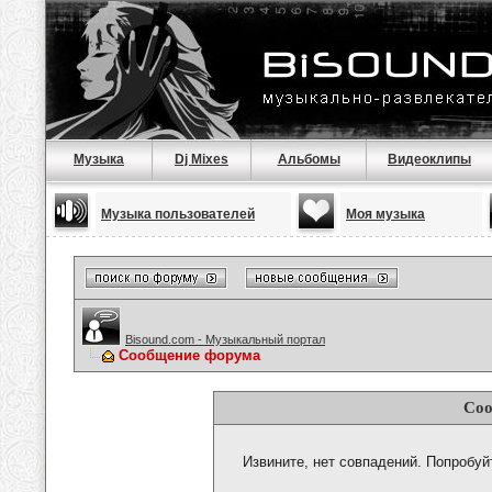
Музыка
Dj Mixes
Альбомы
Видеоклипы
Музыка пользователей
Моя музыка
Bisound.com - Музыкальный портал
Сообщение форума
Соо
Извините, нет совпадений. Попробуй