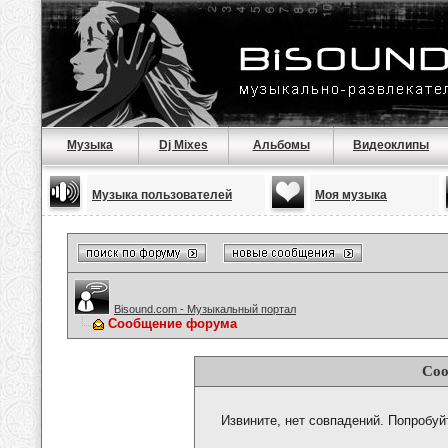
Музыка
Dj Mixes
Альбомы
Видеоклипы
Музыка пользователей
Моя музыка
Bisound.com - Музыкальный портал
Сообщение форума
Соо
Извините, нет совпадений. Попробуй