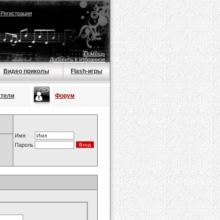
|
Регистрация
Помощь
Добавить в избранное
Видео приколы
Flash-игры
атели
Форум
Имя
Пароль