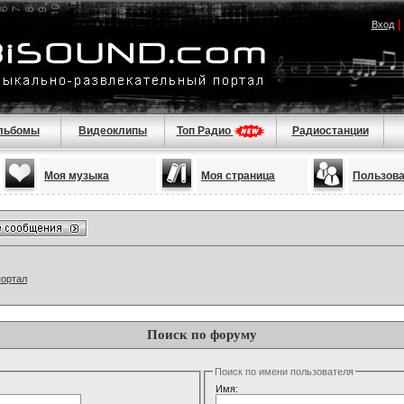
Вход
льбомы
Видеоклипы
Топ Радио
Радиостанции
Моя музыка
Моя страница
Пользов
портал
Поиск по форуму
Поиск по имени пользователя
Имя: