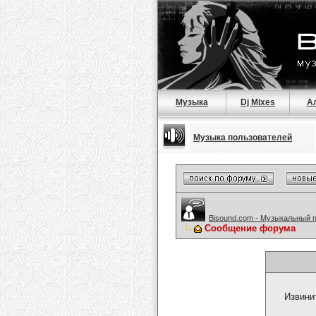
Музыка
Dj Mixes
А
Музыка пользователей
Bisound.com - Музыкальный 
Сообщение форума
Извини