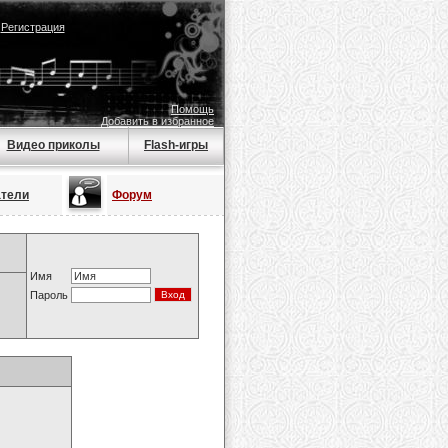
|
Регистрация
Помощь
Добавить в избранное
Видео приколы
Flash-игры
атели
Форум
Имя
Пароль