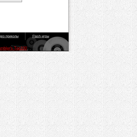
део приколы
Flash-игры