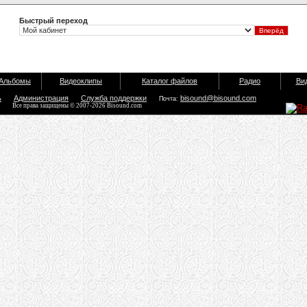
Быстрый переход
Альбомы
Видеоклипы
Каталог файлов
Радио
Ви
ь
Администрация
Служба поддержки
bisound@bisound.com
Почта:
Все права защищены © 2007-2026 Bisound.com