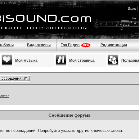
Вход
льбомы
Видеоклипы
Топ Радио
Радиостанции
Моя музыка
Моя страница
Пользов
портал
Сообщение форума
те, нет совпадений. Попробуйте указать другие ключевые слова.