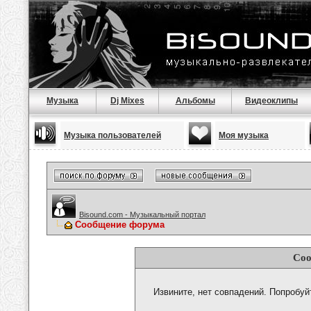
Музыка
Dj Mixes
Альбомы
Видеоклипы
Музыка пользователей
Моя музыка
Bisound.com - Музыкальный портал
Сообщение форума
Соо
Извините, нет совпадений. Попробуй