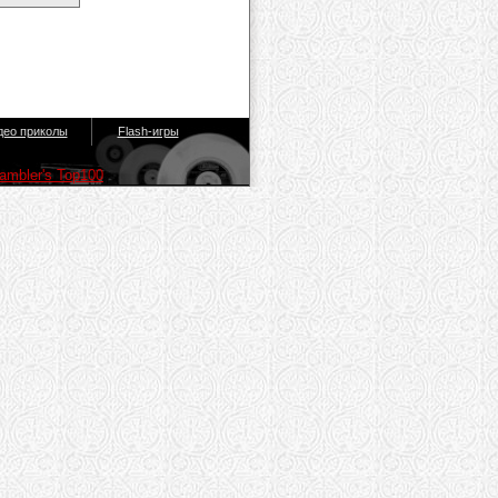
део приколы
Flash-игры