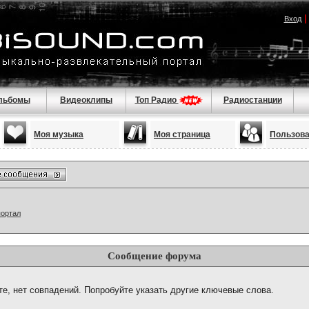
Вход
льбомы
Видеоклипы
Топ Радио
Радиостанции
Моя музыка
Моя страница
Пользов
портал
Сообщение форума
те, нет совпадений. Попробуйте указать другие ключевые слова.