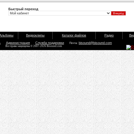
Быстрый переход
Альбомы
Видеоклипы
Каталог файлов
Радио
Ви
ь
Администрация
Служба поддержки
bisound@bisound.com
Почта:
Все права защищены © 2007-2026 Bisound.com