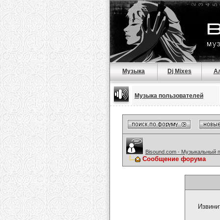
Музыка
Dj Mixes
А
Музыка пользователей
Bisound.com - Музыкальный 
Сообщение форума
Извини