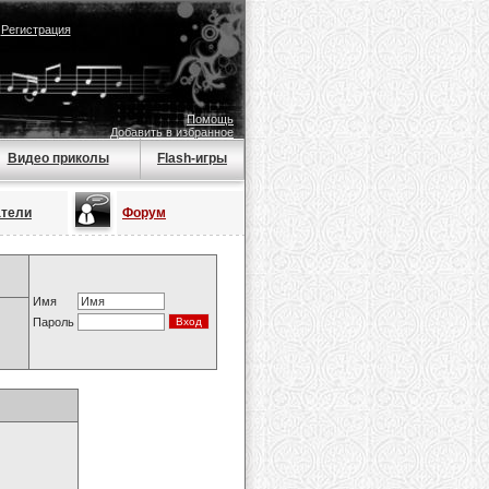
|
Регистрация
Помощь
Добавить в избранное
Видео приколы
Flash-игры
атели
Форум
Имя
Пароль