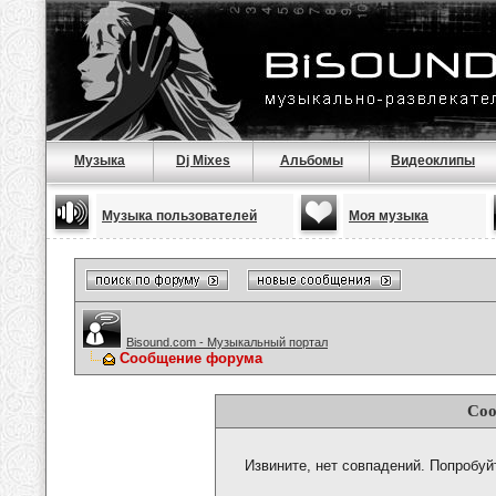
Музыка
Dj Mixes
Альбомы
Видеоклипы
Музыка пользователей
Моя музыка
Bisound.com - Музыкальный портал
Сообщение форума
Соо
Извините, нет совпадений. Попробуй