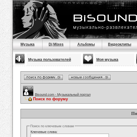
Музыка
Dj Mixes
Альбомы
Видеоклипы
Музыка пользователей
Моя музыка
Bisound.com - Музыкальный портал
Поиск по форуму
По
Поиск по ключевым словам
Ключевые слова: