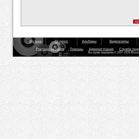
Музыка
Dj mixes
Альбомы
Видеоклипы
Реклама на сайте
Помощь
Администрация
Служба под
Все права защищены © 2007-2026 Bisou