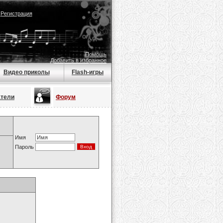
|
Регистрация
Помощь
Добавить в избранное
Видео приколы
Flash-игры
атели
Форум
Имя
Пароль