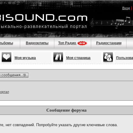
Вход
льбомы
Видеоклипы
Топ Радио
Радиостанции
Моя музыка
Моя страница
Пользов
портал
Сообщение форума
те, нет совпадений. Попробуйте указать другие ключевые слова.