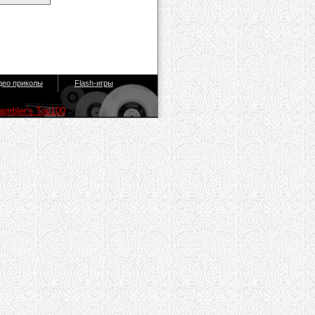
део приколы
Flash-игры