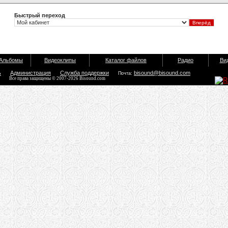
Быстрый переход
Альбомы
Видеоклипы
Каталог файлов
Радио
Ви
ь
Администрация
Служба поддержки
bisound@bisound.com
Почта:
Все права защищены © 2007-2026 Bisound.com