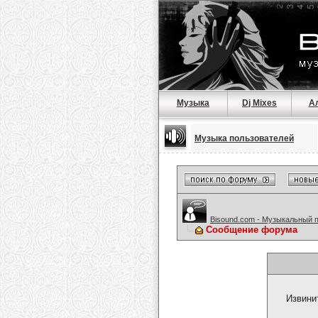
Музыка
Dj Mixes
А
Музыка пользователей
Bisound.com - Музыкальный 
Сообщение форума
Извини