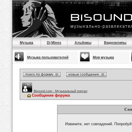
Музыка
Dj Mixes
Альбомы
Видеоклипы
Музыка пользователей
Моя музыка
Bisound.com - Музыкальный портал
Сообщение форума
Соо
Извините, нет совпадений. Попробуй