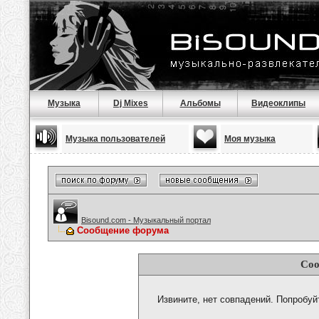
Музыка
Dj Mixes
Альбомы
Видеоклипы
Музыка пользователей
Моя музыка
Bisound.com - Музыкальный портал
Сообщение форума
Соо
Извините, нет совпадений. Попробуй