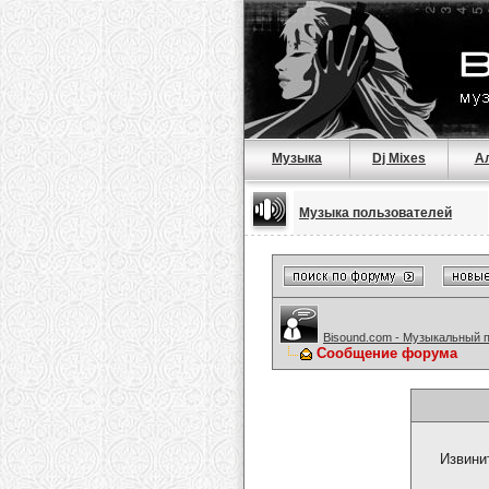
Музыка
Dj Mixes
А
Музыка пользователей
Bisound.com - Музыкальный 
Сообщение форума
Извини