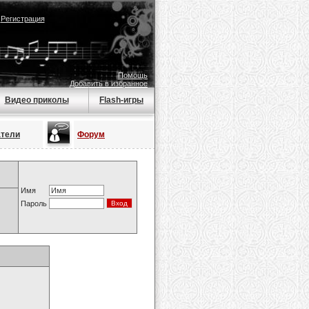
|
Регистрация
Помощь
Добавить в избранное
Видео приколы
Flash-игры
атели
Форум
Имя
Пароль