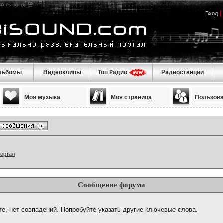
Вход
льбомы
Видеоклипы
Топ Радио
Радиостанции
Моя музыка
Моя страница
Пользов
портал
Сообщение форума
те, нет совпадений. Попробуйте указать другие ключевые слова.