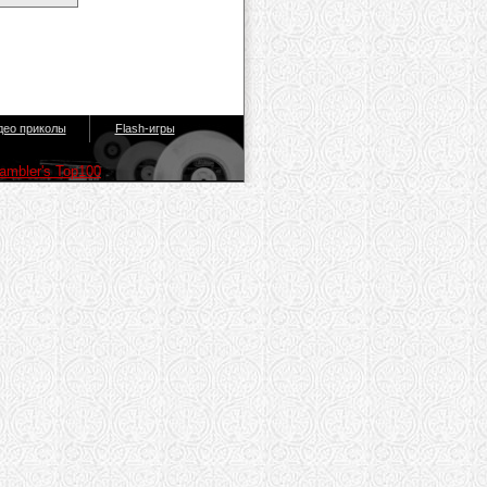
део приколы
Flash-игры