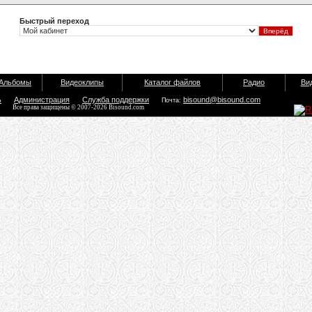
Быстрый переход
Альбомы
Видеоклипы
Каталог файлов
Радио
Ви
ь
Администрация
Служба поддержки
bisound@bisound.com
Почта:
Все права защищены © 2007-2026 Bisound.com