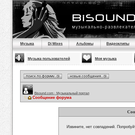
Музыка
Dj Mixes
Альбомы
Видеоклипы
Музыка пользователей
Моя музыка
Bisound.com - Музыкальный портал
Сообщение форума
Соо
Извините, нет совпадений. Попробуй