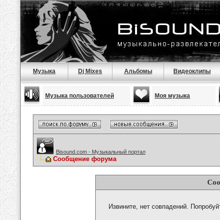
Музыка
Dj Mixes
Альбомы
Видеоклипы
Музыка пользователей
Моя музыка
Bisound.com - Музыкальный портал
Сообщение форума
Соо
Извините, нет совпадений. Попробуй