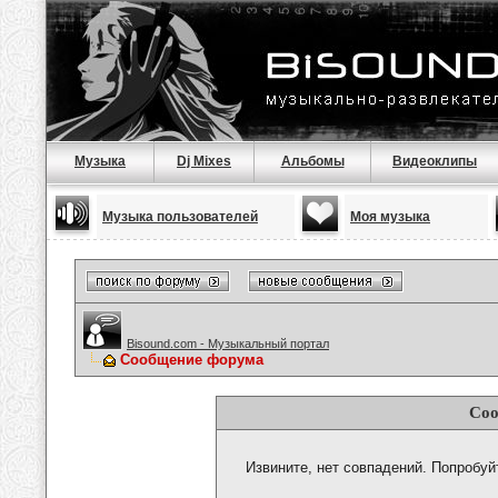
Музыка
Dj Mixes
Альбомы
Видеоклипы
Музыка пользователей
Моя музыка
Bisound.com - Музыкальный портал
Сообщение форума
Соо
Извините, нет совпадений. Попробуй