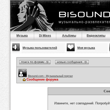
Музыка
Dj Mixes
Альбомы
Видеоклипы
Музыка пользователей
Моя музыка
Bisound.com - Музыкальный портал
Сообщение форума
Соо
Извините, нет совпадений. Попробуй