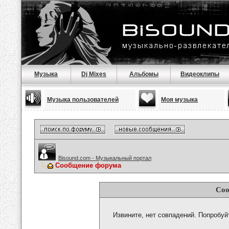
Музыка
Dj Mixes
Альбомы
Видеоклипы
Музыка пользователей
Моя музыка
Bisound.com - Музыкальный портал
Сообщение форума
Соо
Извините, нет совпадений. Попробуй