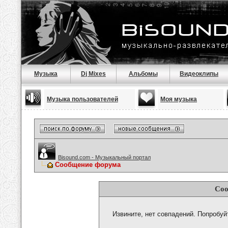
Музыка
Dj Mixes
Альбомы
Видеоклипы
Музыка пользователей
Моя музыка
Bisound.com - Музыкальный портал
Сообщение форума
Соо
Извините, нет совпадений. Попробуй