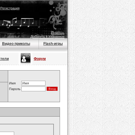
|
Регистрация
Помощь
Добавить в избранное
Видео приколы
Flash-игры
атели
Форум
Имя
Пароль