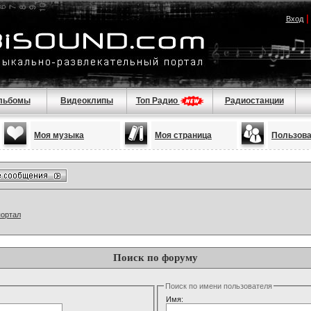
Вход
льбомы
Видеоклипы
Топ Радио
Радиостанции
Моя музыка
Моя страница
Пользов
портал
Поиск по форуму
Поиск по имени пользователя
Имя: