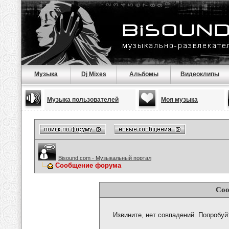
Музыка
Dj Mixes
Альбомы
Видеоклипы
Музыка пользователей
Моя музыка
Bisound.com - Музыкальный портал
Сообщение форума
Соо
Извините, нет совпадений. Попробуй