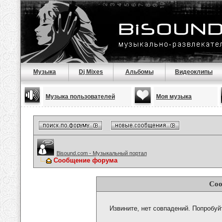
Музыка
Dj Mixes
Альбомы
Видеоклипы
Музыка пользователей
Моя музыка
Bisound.com - Музыкальный портал
Сообщение форума
Соо
Извините, нет совпадений. Попробуй