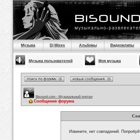
Музыка
Dj Mixes
Альбомы
Видеоклипы
Музыка пользователей
Моя музыка
Bisound.com - Музыкальный портал
Сообщение форума
Соо
Извините, нет совпадений. Попробуй