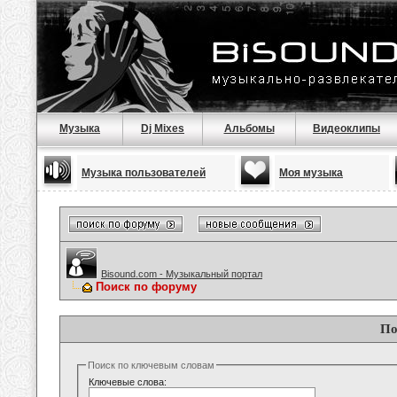
Музыка
Dj Mixes
Альбомы
Видеоклипы
Музыка пользователей
Моя музыка
Bisound.com - Музыкальный портал
Поиск по форуму
По
Поиск по ключевым словам
Ключевые слова: