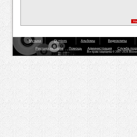
Музыка
Dj mixes
Альбомы
Видеоклипы
Реклама на сайте
Помощь
Администрация
Служба под
Все права защищены © 2007-2026 Bisou