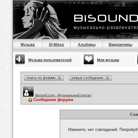
Музыка
Dj Mixes
Альбомы
Видеоклипы
Музыка пользователей
Моя музыка
Bisound.com - Музыкальный портал
Сообщение форума
Соо
Извините, нет совпадений. Попробуй