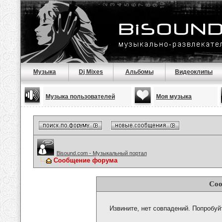
Музыка
Dj Mixes
Альбомы
Видеоклипы
Музыка пользователей
Моя музыка
Bisound.com - Музыкальный портал
Сообщение форума
Соо
Извините, нет совпадений. Попробуй