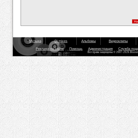
Музыка
Dj mixes
Альбомы
Видеоклипы
Реклама на сайте
Помощь
Администрация
Служба под
Все права защищены © 2007-2026 Bisou