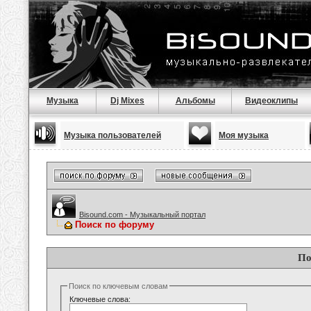
Музыка
Dj Mixes
Альбомы
Видеоклипы
Музыка пользователей
Моя музыка
Bisound.com - Музыкальный портал
Поиск по форуму
По
Поиск по ключевым словам
Ключевые слова: