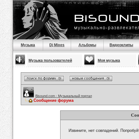
Музыка
Dj Mixes
Альбомы
Видеоклипы
Музыка пользователей
Моя музыка
Bisound.com - Музыкальный портал
Сообщение форума
Соо
Извините, нет совпадений. Попробуй