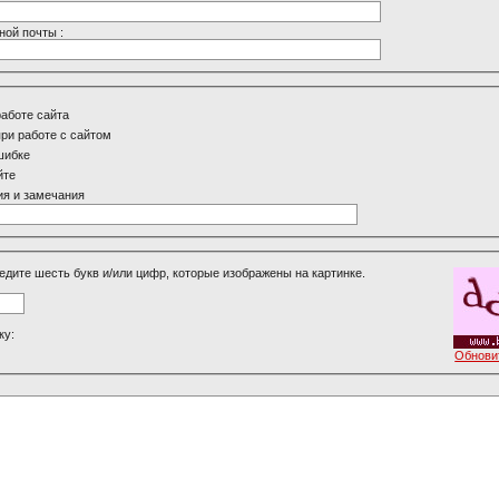
ной почты :
работе сайта
ри работе с сайтом
шибке
йте
я и замечания
едите шесть букв и/или цифр, которые изображены на картинке.
ку:
Обнови