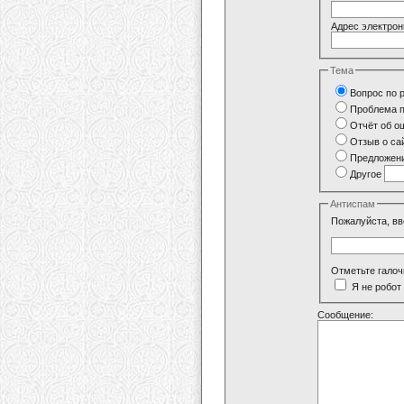
Адрес электрон
Тема
Вопрос по 
Проблема п
Отчёт об о
Отзыв о са
Предложени
Другое
Антиспам
Пожалуйста, вв
Отметьте галоч
Я не робот
Сообщение: