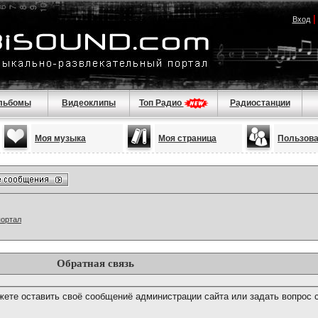
Вход
льбомы
Видеоклипы
Топ Радио
Радиостанции
Моя музыка
Моя страница
Пользов
портал
Обратная связь
ете оставить своё сообщениё администрации сайта или задать вопрос 