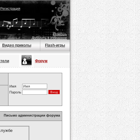
|
Регистрация
Помощь
Добавить в избранное
Видео приколы
Flash-игры
атели
Форум
Имя
Пароль
Письмо администрации форума
службе