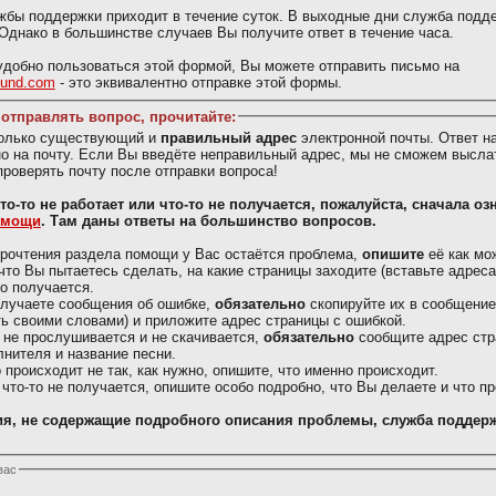
жбы поддержки приходит в течение суток. В выходные дни служба подд
 Однако в большинстве случаев Вы получите ответ в течение часа.
добно пользоваться этой формой, Вы можете отправить письмо на
ound.com
- это эквивалентно отправке этой формы.
отправлять вопрос, прочитайте:
только существующий и
правильный адрес
электронной почты. Ответ н
о на почту. Если Вы введёте неправильный адрес, мы не сможем выслат
проверять почту после отправки вопроса!
Вас что-то не работает или что-то не получается, пожалуйста, сначала о
омощи
. Там даны ответы на большинство вопросов.
рочтения раздела помощи у Вас остаётся проблема,
опишите
её как мо
что Вы пытаетесь сделать, на какие страницы заходите (вставьте адреса)
то получается.
олучаете сообщения об ошибке,
обязательно
скопируйте их в сообщение
ь своими словами) и приложите адрес страницы с ошибкой.
 не прослушивается и не скачивается,
обязательно
сообщите адрес стр
лнителя и название песни.
о происходит не так, как нужно, опишите, что именно происходит.
 что-то не получается, опишите особо подробно, что Вы делаете и что п
я, не содержащие подробного описания проблемы, служба поддерж
вас