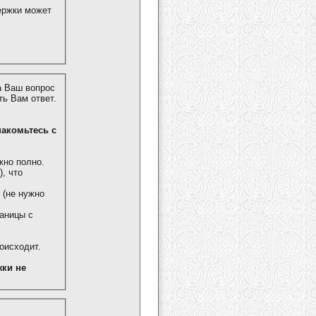
ержки может
а Ваш вопрос
ь Вам ответ.
знакомьтесь с
жно полно.
, что
 (не нужно
аницы с
роисходит.
ки не