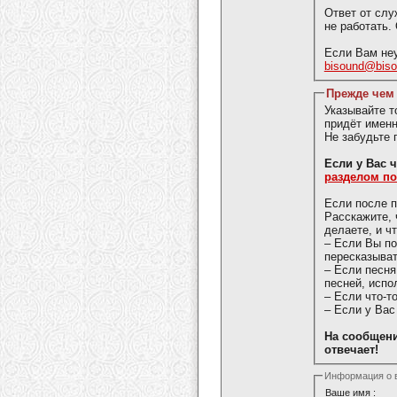
Ответ от слу
не работать.
Если Вам неу
bisound@bis
Прежде чем 
Указывайте 
придёт именн
Не забудьте 
Если у 
разделом п
Если после п
Расскажите, 
делаете, и ч
– Если Вы п
пересказыват
– Если песня
песней, испо
– Если что-т
– Если у Вас
На сообщени
отвечает!
Информация о 
Ваше имя :