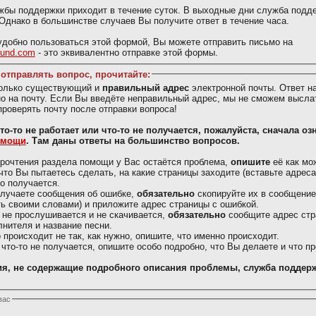
жбы поддержки приходит в течение суток. В выходные дни служба подд
 Однако в большинстве случаев Вы получите ответ в течение часа.
добно пользоваться этой формой, Вы можете отправить письмо на
ound.com
- это эквивалентно отправке этой формы.
отправлять вопрос, прочитайте:
только существующий и
правильный адрес
электронной почты. Ответ н
о на почту. Если Вы введёте неправильный адрес, мы не сможем выслат
проверять почту после отправки вопроса!
Вас что-то не работает или что-то не получается, пожалуйста, сначала о
омощи
. Там даны ответы на большинство вопросов.
рочтения раздела помощи у Вас остаётся проблема,
опишите
её как мо
что Вы пытаетесь сделать, на какие страницы заходите (вставьте адреса)
то получается.
олучаете сообщения об ошибке,
обязательно
скопируйте их в сообщение
ь своими словами) и приложите адрес страницы с ошибкой.
 не прослушивается и не скачивается,
обязательно
сообщите адрес стр
лнителя и название песни.
о происходит не так, как нужно, опишите, что именно происходит.
 что-то не получается, опишите особо подробно, что Вы делаете и что п
я, не содержащие подробного описания проблемы, служба поддерж
вас