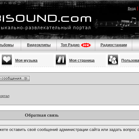
Вход
льбомы
Видеоклипы
Топ Радио
Радиостанции
Моя музыка
Моя страница
Пользов
портал
Обратная связь
ете оставить своё сообщениё администрации сайта или задать вопрос 