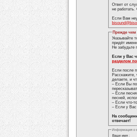
Ответ от слу
не работать.
Если Вам неу
bisound@bis
Прежде чем 
Указывайте 
придёт именн
Не забудьте 
Если у 
разделом п
Если после п
Расскажите, 
делаете, и ч
– Если Вы п
пересказыват
– Если песня
песней, испо
– Если что-т
– Если у Вас
На сообщени
отвечает!
Информация о 
Ваше имя :