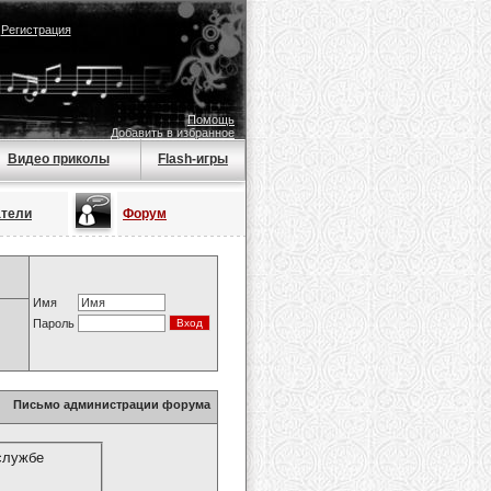
|
Регистрация
Помощь
Добавить в избранное
Видео приколы
Flash-игры
атели
Форум
Имя
Пароль
Письмо администрации форума
службе