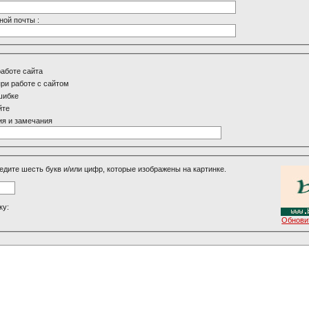
ной почты :
работе сайта
ри работе с сайтом
шибке
йте
я и замечания
едите шесть букв и/или цифр, которые изображены на картинке.
ку:
Обнови