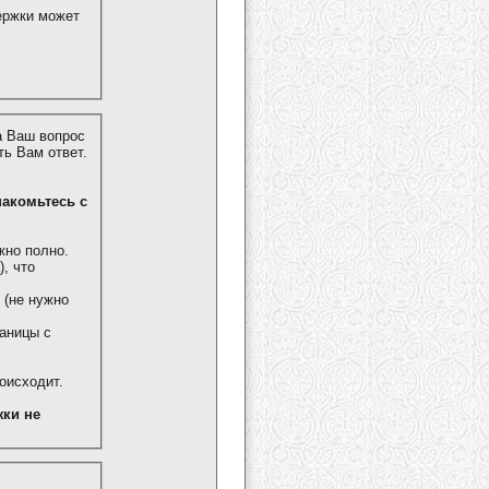
ержки может
а Ваш вопрос
ь Вам ответ.
знакомьтесь с
жно полно.
, что
 (не нужно
аницы с
роисходит.
ки не