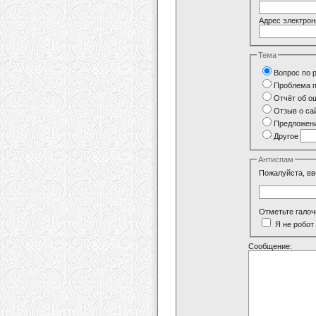
Адрес электрон
Тема
Вопрос по 
Проблема п
Отчёт об о
Отзыв о са
Предложени
Другое
Антиспам
Пожалуйста, вв
Отметьте галоч
Я не робот
Сообщение: