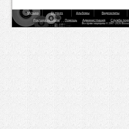
Музыка
Dj mixes
Альбомы
Видеоклипы
Реклама на сайте
Помощь
Администрация
Служба под
Все права защищены © 2007-2026 Bisou