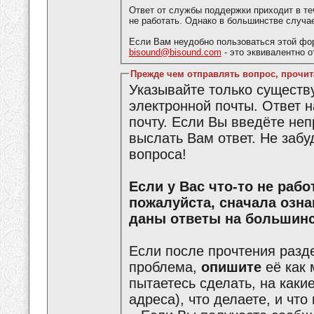
Ответ от службы поддержки приходит в те
не работать. Однако в большинстве случа
Если Вам неудобно пользоваться этой фо
bisound@bisound.com
- это эквивалентно 
Прежде чем отправлять вопрос, прочит
Указывайте только сущест
электронной почты. Ответ 
почту. Если Вы введёте не
выслать Вам ответ. Не забу
вопроса!
Если у Вас что-то не работает или что-то не получается,
пожалуйста, сначала озн
даны ответы на большинс
Если после прочтения разд
проблема,
опишите
её как 
пытаетесь сделать, на каки
адреса), что делаете, и что