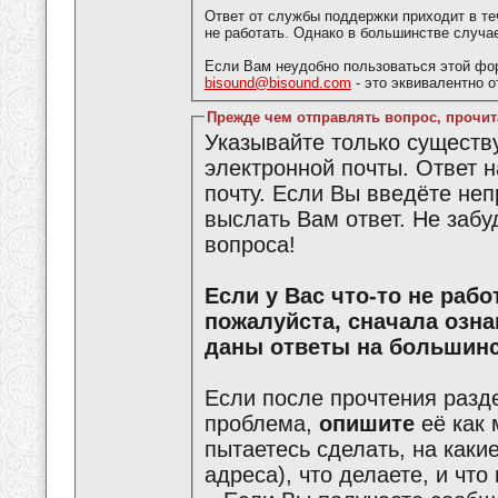
Ответ от службы поддержки приходит в те
не работать. Однако в большинстве случа
Если Вам неудобно пользоваться этой фо
bisound@bisound.com
- это эквивалентно 
Прежде чем отправлять вопрос, прочит
Указывайте только сущест
электронной почты. Ответ 
почту. Если Вы введёте не
выслать Вам ответ. Не забу
вопроса!
Если у Вас что-то не работает или что-то не получается,
пожалуйста, сначала озн
даны ответы на большинс
Если после прочтения разд
проблема,
опишите
её как 
пытаетесь сделать, на каки
адреса), что делаете, и что