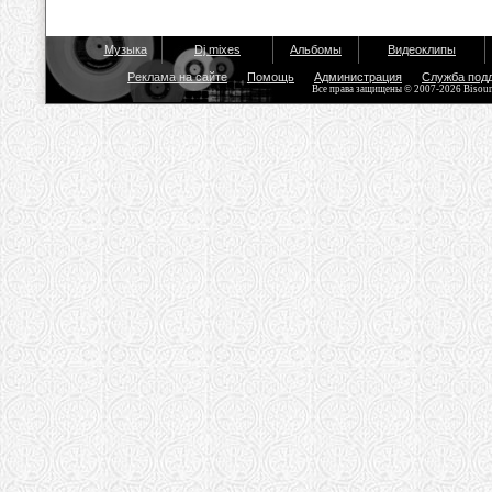
Музыка
Dj mixes
Альбомы
Видеоклипы
Реклама на сайте
Помощь
Администрация
Служба под
Все права защищены © 2007-2026 Bisou