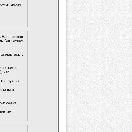
ержки может
а Ваш вопрос
ь Вам ответ.
знакомьтесь с
жно полно.
, что
 (не нужно
аницы с
роисходит.
ки не