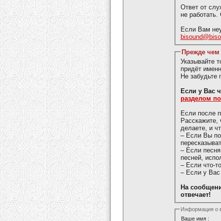
Ответ от слу
не работать.
Если Вам неу
bisound@bis
Прежде чем 
Указывайте 
придёт именн
Не забудьте 
Если у 
разделом п
Если после п
Расскажите, 
делаете, и ч
– Если Вы п
пересказыват
– Если песня
песней, испо
– Если что-т
– Если у Вас
На сообщени
отвечает!
Информация о 
Ваше имя :