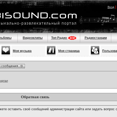
Вход
льбомы
Видеоклипы
Топ Радио
Радиостанции
Моя музыка
Моя страница
Пользов
портал
Обратная связь
ете оставить своё сообщениё администрации сайта или задать вопрос 