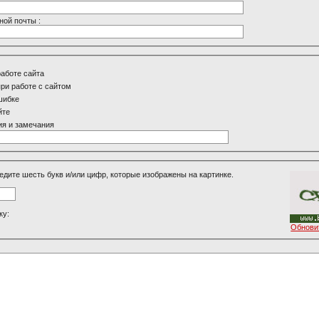
ной почты :
работе сайта
ри работе с сайтом
шибке
йте
я и замечания
едите шесть букв и/или цифр, которые изображены на картинке.
ку:
Обнови