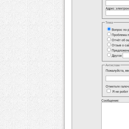
Адрес электрон
Тема
Вопрос по 
Проблема п
Отчёт об о
Отзыв о са
Предложени
Другое
Антиспам
Пожалуйста, вв
Отметьте галоч
Я не робот
Сообщение: