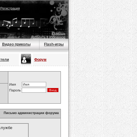
|
Регистрация
Помощь
Добавить в избранное
Видео приколы
Flash-игры
атели
Форум
Имя
Пароль
Письмо администрации форума
службе