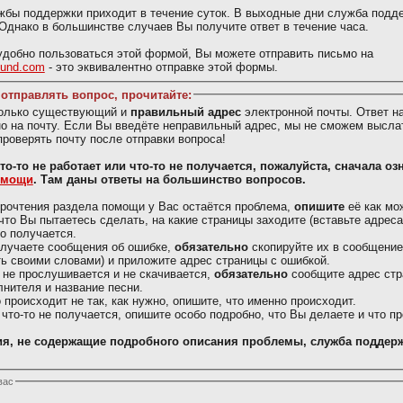
жбы поддержки приходит в течение суток. В выходные дни служба подд
 Однако в большинстве случаев Вы получите ответ в течение часа.
добно пользоваться этой формой, Вы можете отправить письмо на
ound.com
- это эквивалентно отправке этой формы.
отправлять вопрос, прочитайте:
только существующий и
правильный адрес
электронной почты. Ответ н
о на почту. Если Вы введёте неправильный адрес, мы не сможем выслат
проверять почту после отправки вопроса!
Вас что-то не работает или что-то не получается, пожалуйста, сначала о
омощи
. Там даны ответы на большинство вопросов.
рочтения раздела помощи у Вас остаётся проблема,
опишите
её как мо
что Вы пытаетесь сделать, на какие страницы заходите (вставьте адреса)
то получается.
олучаете сообщения об ошибке,
обязательно
скопируйте их в сообщение
ь своими словами) и приложите адрес страницы с ошибкой.
 не прослушивается и не скачивается,
обязательно
сообщите адрес стр
лнителя и название песни.
о происходит не так, как нужно, опишите, что именно происходит.
 что-то не получается, опишите особо подробно, что Вы делаете и что п
я, не содержащие подробного описания проблемы, служба поддерж
вас