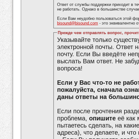
Ответ от службы поддержки приходит в те
не работать. Однако в большинстве случа
Если Вам неудобно пользоваться этой фо
bisound@bisound.com
- это эквивалентно 
Прежде чем отправлять вопрос, прочит
Указывайте только сущест
электронной почты. Ответ 
почту. Если Вы введёте не
выслать Вам ответ. Не забу
вопроса!
Если у Вас что-то не работает или что-то не получается,
пожалуйста, сначала озн
даны ответы на большинс
Если после прочтения разд
проблема,
опишите
её как 
пытаетесь сделать, на каки
адреса), что делаете, и что