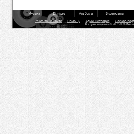
Музыка
Dj mixes
Альбомы
Видеоклипы
Реклама на сайте
Помощь
Администрация
Служба под
Все права защищены © 2007-2026 Bisou