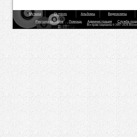
Музыка
Dj mixes
Альбомы
Видеоклипы
Реклама на сайте
Помощь
Администрация
Служба под
Все права защищены © 2007-2026 Bisou