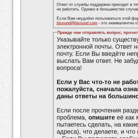
Ответ от службы поддержки приходит в те
не работать. Однако в большинстве случа
Если Вам неудобно пользоваться этой фо
bisound@bisound.com
- это эквивалентно 
Прежде чем отправлять вопрос, прочит
Указывайте только сущест
электронной почты. Ответ 
почту. Если Вы введёте не
выслать Вам ответ. Не забу
вопроса!
Если у Вас что-то не работает или что-то не получается,
пожалуйста, сначала озн
даны ответы на большинс
Если после прочтения разд
проблема,
опишите
её как 
пытаетесь сделать, на каки
адреса), что делаете, и что