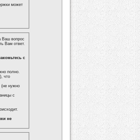
ержки может
а Ваш вопрос
ь Вам ответ.
знакомьтесь с
жно полно.
, что
 (не нужно
аницы с
роисходит.
ки не