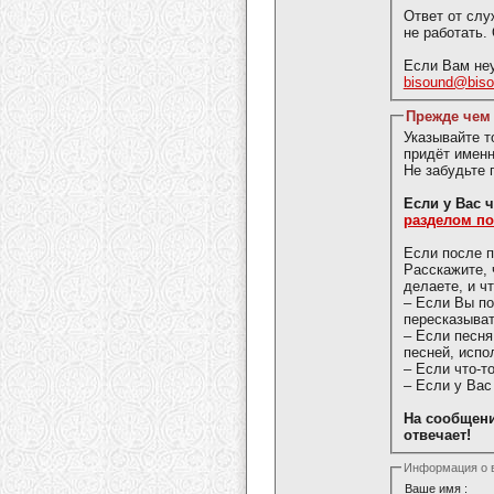
Ответ от слу
не работать.
Если Вам неу
bisound@bis
Прежде чем 
Указывайте 
придёт именн
Не забудьте 
Если у 
разделом п
Если после п
Расскажите, 
делаете, и ч
– Если Вы п
пересказыват
– Если песня
песней, испо
– Если что-т
– Если у Вас
На сообщени
отвечает!
Информация о 
Ваше имя :