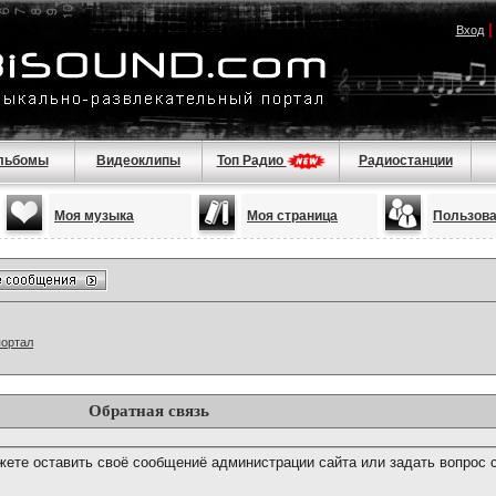
Вход
льбомы
Видеоклипы
Топ Радио
Радиостанции
Моя музыка
Моя страница
Пользов
портал
Обратная связь
ете оставить своё сообщениё администрации сайта или задать вопрос 