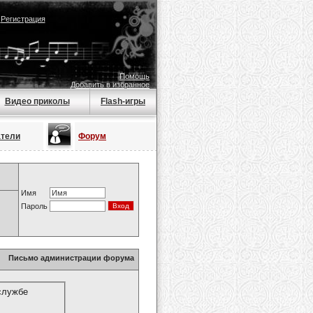
|
Регистрация
Помощь
Добавить в избранное
Видео приколы
Flash-игры
атели
Форум
Имя
Пароль
Письмо администрации форума
службе