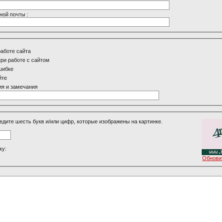
ной почты :
работе сайта
ри работе с сайтом
шибке
йте
я и замечания
едите шесть букв и/или цифр, которые изображены на картинке.
ку:
Обнови