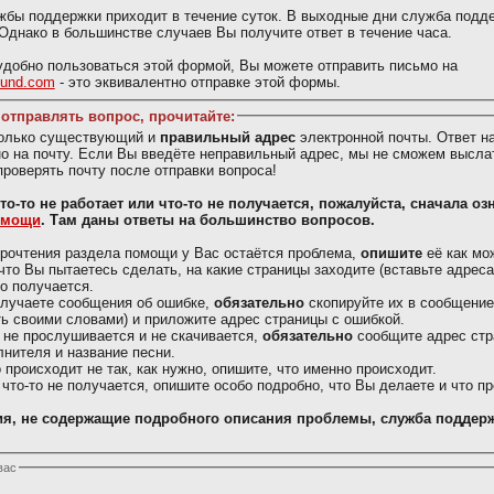
жбы поддержки приходит в течение суток. В выходные дни служба подд
 Однако в большинстве случаев Вы получите ответ в течение часа.
добно пользоваться этой формой, Вы можете отправить письмо на
ound.com
- это эквивалентно отправке этой формы.
отправлять вопрос, прочитайте:
только существующий и
правильный адрес
электронной почты. Ответ н
о на почту. Если Вы введёте неправильный адрес, мы не сможем выслат
проверять почту после отправки вопроса!
Вас что-то не работает или что-то не получается, пожалуйста, сначала о
омощи
. Там даны ответы на большинство вопросов.
рочтения раздела помощи у Вас остаётся проблема,
опишите
её как мо
что Вы пытаетесь сделать, на какие страницы заходите (вставьте адреса)
то получается.
олучаете сообщения об ошибке,
обязательно
скопируйте их в сообщение
ь своими словами) и приложите адрес страницы с ошибкой.
 не прослушивается и не скачивается,
обязательно
сообщите адрес стр
лнителя и название песни.
о происходит не так, как нужно, опишите, что именно происходит.
 что-то не получается, опишите особо подробно, что Вы делаете и что п
я, не содержащие подробного описания проблемы, служба поддерж
вас