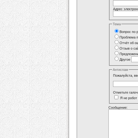
Адрес электрон
Тема
Вопрос по 
Проблема п
Отчёт об о
Отзыв о са
Предложени
Другое
Антиспам
Пожалуйста, вв
Отметьте галоч
Я не робот
Сообщение: