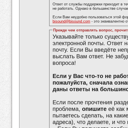
Ответ от службы поддержки приходит в те
не работать. Однако в большинстве случа
Если Вам неудобно пользоваться этой фо
bisound@bisound.com
- это эквивалентно 
Прежде чем отправлять вопрос, прочит
Указывайте только сущест
электронной почты. Ответ 
почту. Если Вы введёте не
выслать Вам ответ. Не забу
вопроса!
Если у Вас что-то не работает или что-то не получается,
пожалуйста, сначала озн
даны ответы на большинс
Если после прочтения разд
проблема,
опишите
её как 
пытаетесь сделать, на каки
адреса), что делаете, и что