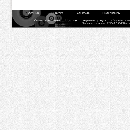
Музыка
Dj mixes
Альбомы
Видеоклипы
Реклама на сайте
Помощь
Администрация
Служба под
Все права защищены © 2007-2026 Bisou