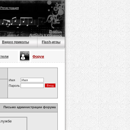
|
Регистрация
Помощь
Добавить в избранное
Видео приколы
Flash-игры
атели
Форум
Имя
Пароль
Письмо администрации форума
службе