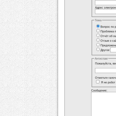
Адрес электрон
Тема
Вопрос по 
Проблема п
Отчёт об о
Отзыв о са
Предложени
Другое
Антиспам
Пожалуйста, вв
Отметьте галоч
Я не робот
Сообщение: