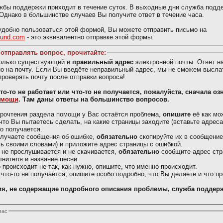
жбы поддержки приходит в течение суток. В выходные дни служба подд
 Однако в большинстве случаев Вы получите ответ в течение часа.
добно пользоваться этой формой, Вы можете отправить письмо на
ound.com
- это эквивалентно отправке этой формы.
отправлять вопрос, прочитайте:
только существующий и
правильный адрес
электронной почты. Ответ н
о на почту. Если Вы введёте неправильный адрес, мы не сможем выслат
проверять почту после отправки вопроса!
Вас что-то не работает или что-то не получается, пожалуйста, сначала о
омощи
. Там даны ответы на большинство вопросов.
рочтения раздела помощи у Вас остаётся проблема,
опишите
её как мо
что Вы пытаетесь сделать, на какие страницы заходите (вставьте адреса)
то получается.
олучаете сообщения об ошибке,
обязательно
скопируйте их в сообщение
ь своими словами) и приложите адрес страницы с ошибкой.
 не прослушивается и не скачивается,
обязательно
сообщите адрес стр
лнителя и название песни.
о происходит не так, как нужно, опишите, что именно происходит.
 что-то не получается, опишите особо подробно, что Вы делаете и что п
я, не содержащие подробного описания проблемы, служба поддерж
вас