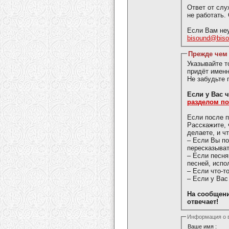
Ответ от слу
не работать.
Если Вам неу
bisound@bis
Прежде чем 
Указывайте 
придёт именн
Не забудьте 
Если у 
разделом п
Если после п
Расскажите, 
делаете, и ч
– Если Вы п
пересказыват
– Если песня
песней, испо
– Если что-т
– Если у Вас
На сообщени
отвечает!
Информация о 
Ваше имя :