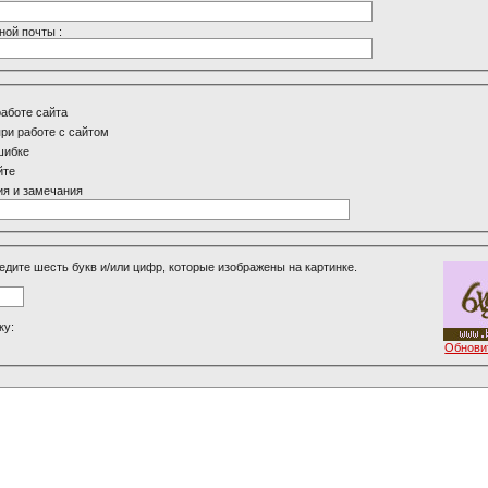
ной почты :
работе сайта
ри работе с сайтом
шибке
йте
я и замечания
едите шесть букв и/или цифр, которые изображены на картинке.
ку:
Обнови