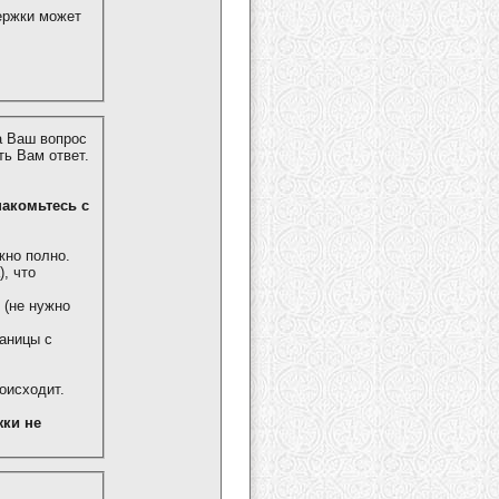
ержки может
а Ваш вопрос
ь Вам ответ.
знакомьтесь с
жно полно.
, что
 (не нужно
аницы с
роисходит.
ки не