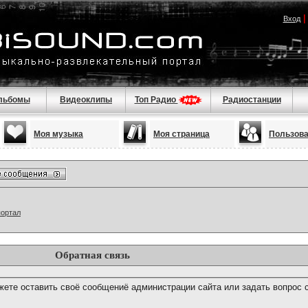
Вход
льбомы
Видеоклипы
Топ Радио
Радиостанции
Моя музыка
Моя страница
Пользов
портал
Обратная связь
ете оставить своё сообщениё администрации сайта или задать вопрос 