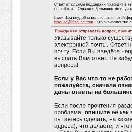
Ответ от службы поддержки приходит в те
не работать. Однако в большинстве случа
Если Вам неудобно пользоваться этой фо
bisound@bisound.com
- это эквивалентно 
Прежде чем отправлять вопрос, прочит
Указывайте только сущест
электронной почты. Ответ 
почту. Если Вы введёте не
выслать Вам ответ. Не забу
вопроса!
Если у Вас что-то не работает или что-то не получается,
пожалуйста, сначала озн
даны ответы на большинс
Если после прочтения разд
проблема,
опишите
её как 
пытаетесь сделать, на каки
адреса), что делаете, и что