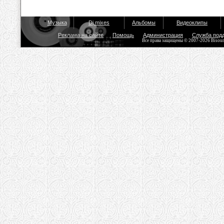
Музыка
Dj mixes
Альбомы
Видеоклипы
Реклама на сайте
Помощь
Администрация
Служба под
Все права защищены © 2007-2026 Bisou