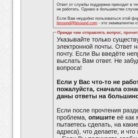
Ответ от службы поддержки приходит в те
не работать. Однако в большинстве случа
Если Вам неудобно пользоваться этой фо
bisound@bisound.com
- это эквивалентно 
Прежде чем отправлять вопрос, прочит
Указывайте только сущест
электронной почты. Ответ 
почту. Если Вы введёте не
выслать Вам ответ. Не забу
вопроса!
Если у Вас что-то не работает или что-то не получается,
пожалуйста, сначала озн
даны ответы на большинс
Если после прочтения разд
проблема,
опишите
её как 
пытаетесь сделать, на каки
адреса), что делаете, и что