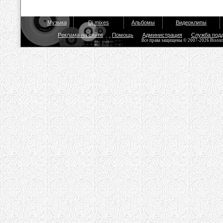
Музыка
Dj mixes
Альбомы
Видеоклипы
Реклама на сайте
Помощь
Администрация
Служба под
Все права защищены © 2007-2026 Bisou