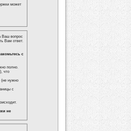
ержки может
а Ваш вопрос
ь Вам ответ.
знакомьтесь с
жно полно.
, что
 (не нужно
аницы с
роисходит.
ки не