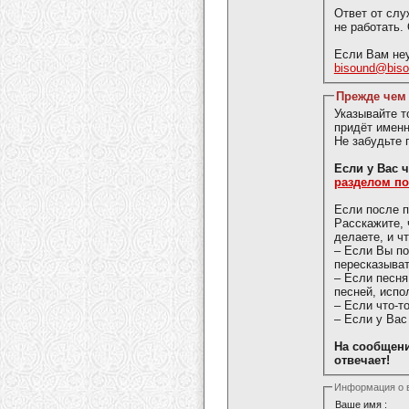
Ответ от слу
не работать.
Если Вам неу
bisound@bis
Прежде чем 
Указывайте 
придёт именн
Не забудьте 
Если у 
разделом п
Если после п
Расскажите, 
делаете, и ч
– Если Вы п
пересказыват
– Если песня
песней, испо
– Если что-т
– Если у Вас
На сообщени
отвечает!
Информация о 
Ваше имя :