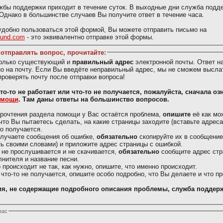
жбы поддержки приходит в течение суток. В выходные дни служба подд
 Однако в большинстве случаев Вы получите ответ в течение часа.
добно пользоваться этой формой, Вы можете отправить письмо на
ound.com
- это эквивалентно отправке этой формы.
отправлять вопрос, прочитайте:
только существующий и
правильный адрес
электронной почты. Ответ н
о на почту. Если Вы введёте неправильный адрес, мы не сможем выслат
проверять почту после отправки вопроса!
Вас что-то не работает или что-то не получается, пожалуйста, сначала о
омощи
. Там даны ответы на большинство вопросов.
рочтения раздела помощи у Вас остаётся проблема,
опишите
её как мо
что Вы пытаетесь сделать, на какие страницы заходите (вставьте адреса)
то получается.
олучаете сообщения об ошибке,
обязательно
скопируйте их в сообщение
ь своими словами) и приложите адрес страницы с ошибкой.
 не прослушивается и не скачивается,
обязательно
сообщите адрес стр
лнителя и название песни.
о происходит не так, как нужно, опишите, что именно происходит.
 что-то не получается, опишите особо подробно, что Вы делаете и что п
я, не содержащие подробного описания проблемы, служба поддерж
вас