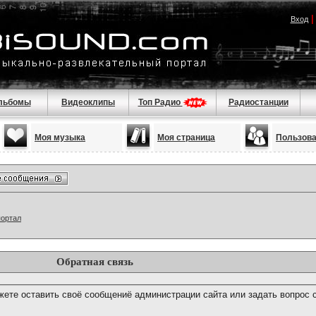
Вход
льбомы
Видеоклипы
Топ Радио
Радиостанции
Моя музыка
Моя страница
Пользов
портал
Обратная связь
ете оставить своё сообщениё администрации сайта или задать вопрос 