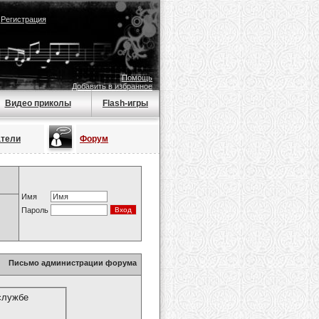
|
Регистрация
Помощь
Добавить в избранное
Видео приколы
Flash-игры
атели
Форум
Имя
Пароль
Письмо администрации форума
службе