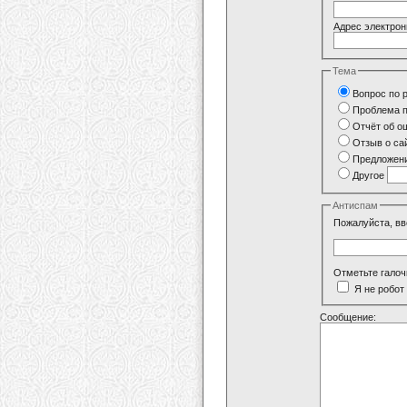
Адрес электрон
Тема
Вопрос по 
Проблема п
Отчёт об о
Отзыв о са
Предложени
Другое
Антиспам
Пожалуйста, вв
Отметьте галоч
Я не робот
Сообщение: