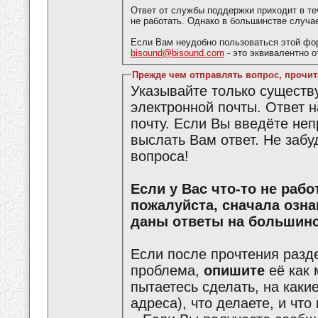
Ответ от службы поддержки приходит в те
не работать. Однако в большинстве случа
Если Вам неудобно пользоваться этой фо
bisound@bisound.com
- это эквивалентно 
Прежде чем отправлять вопрос, прочит
Указывайте только сущест
электронной почты. Ответ 
почту. Если Вы введёте не
выслать Вам ответ. Не забу
вопроса!
Если у Вас что-то не работает или что-то не получается,
пожалуйста, сначала озн
даны ответы на большинс
Если после прочтения разд
проблема,
опишите
её как 
пытаетесь сделать, на каки
адреса), что делаете, и что