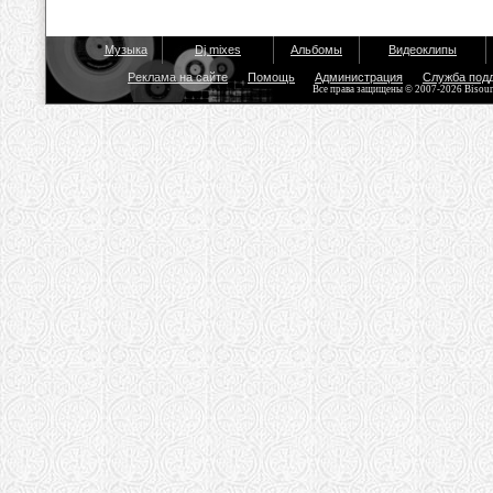
Музыка
Dj mixes
Альбомы
Видеоклипы
Реклама на сайте
Помощь
Администрация
Служба под
Все права защищены © 2007-2026 Bisou