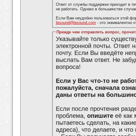
Ответ от службы поддержки приходит в те
не работать. Однако в большинстве случа
Если Вам неудобно пользоваться этой фо
bisound@bisound.com
- это эквивалентно 
Прежде чем отправлять вопрос, прочит
Указывайте только сущест
электронной почты. Ответ 
почту. Если Вы введёте не
выслать Вам ответ. Не забу
вопроса!
Если у Вас что-то не работает или что-то не получается,
пожалуйста, сначала озн
даны ответы на большинс
Если после прочтения разд
проблема,
опишите
её как 
пытаетесь сделать, на каки
адреса), что делаете, и что