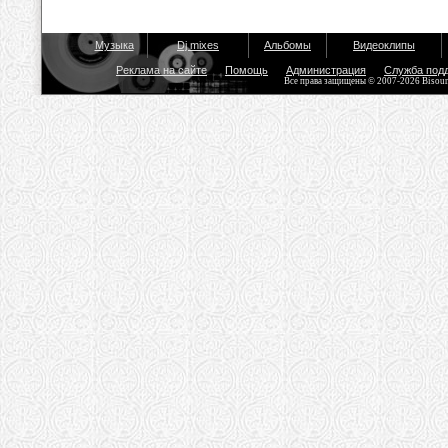
Музыка
Dj mixes
Альбомы
Видеоклипы
Реклама на сайте
Помощь
Администрация
Служба под
Все права защищены © 2007-2026 Bisou