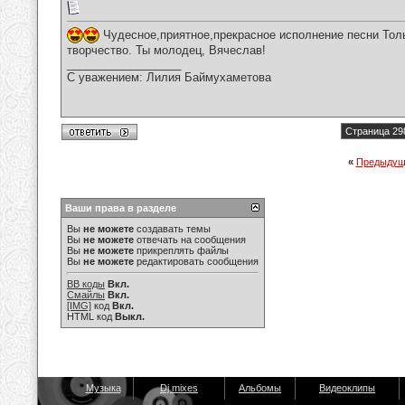
Чудесное,приятное,прекрасное исполнение песни Тол
творчество. Ты молодец, Вячеслав!
__________________
С уважением: Лилия Баймухаметова
Страница 29
«
Предыдущ
Ваши права в разделе
Вы
не можете
создавать темы
Вы
не можете
отвечать на сообщения
Вы
не можете
прикреплять файлы
Вы
не можете
редактировать сообщения
BB коды
Вкл.
Смайлы
Вкл.
[IMG]
код
Вкл.
HTML код
Выкл.
Музыка
Dj mixes
Альбомы
Видеоклипы