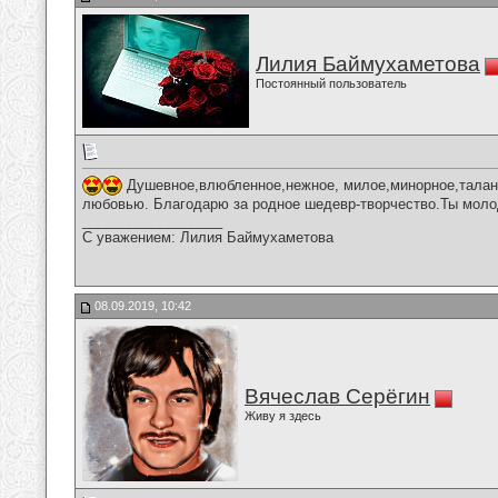
Лилия Баймухаметова
Постоянный пользователь
Душевное,влюбленное,нежное, милое,минорное,талант
любовью. Благодарю за родное шедевр-творчество.Ты моло
__________________
С уважением: Лилия Баймухаметова
08.09.2019, 10:42
Вячеслав Серёгин
Живу я здесь