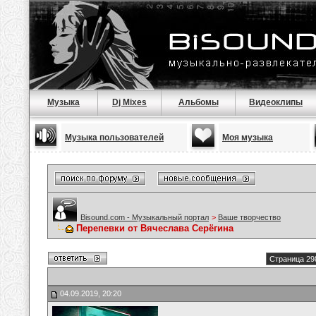
Музыка
Dj Mixes
Альбомы
Видеоклипы
Музыка пользователей
Моя музыка
Bisound.com - Музыкальный портал
>
Ваше творчество
Перепевки от Вячеслава Серёгина
Страница 29
04.09.2019, 20:20