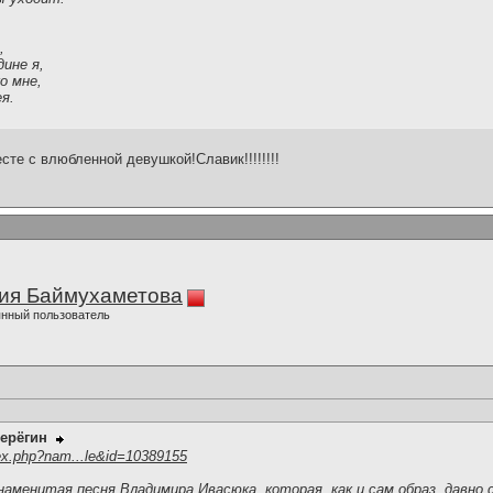
,
дине я,
о мне,
я.
те с влюбленной девушкой!Славик!!!!!!!!
ия Баймухаметова
нный пользователь
ерёгин
ex.php?nam...le&id=10389155
аменитая песня Владимира Ивасюка, которая, как и сам образ, давно 