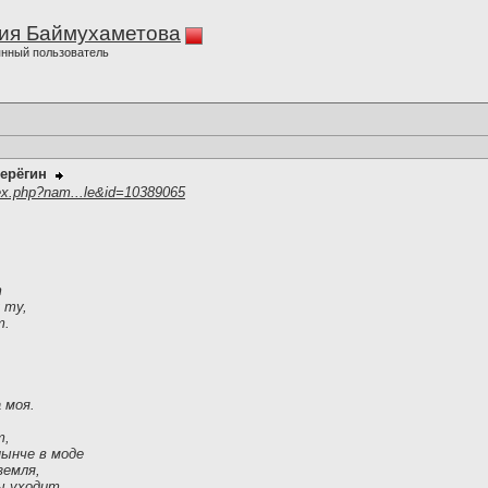
ия Баймухаметова
нный пользователь
ерёгин
ex.php?nam...le&id=10389065
т
 ту,
т.
 моя.
т,
нынче в моде
земля,
ы уходит.