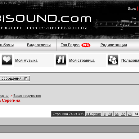
Вход
льбомы
Видеоклипы
Топ Радио
Радиостанции
Моя музыка
Моя страница
Пользов
портал
>
Ваше творчество
а Серёгина
Страница 74 из 393
«
Первая
<
24
64
72
73
74