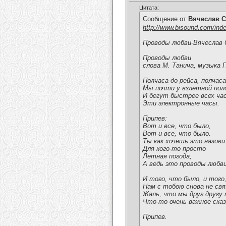
Цитата:
Сообщение от
Вячеслав С
http://www.bisound.com/ind
Проводы любви-Вячеслав 
Проводы любви
слова М. Танича, музыка 
Полчаса до рейса, полчаса
Мы почти у взлетной пол
И бегут быстрее всех ча
Эти электронные часы.
Припев:
Вот и все, что было,
Вот и все, что было.
Ты как хочешь это назови
Для кого-то просто
Летная погода,
А ведь это проводы любви
И того, что было, и того
Нам с тобою снова не свя
Жаль, что мы друг другу 
Что-то очень важное ска
Припев.