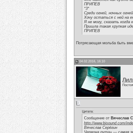
ПРИПЕВ
*3*
Среди огней, ночных огней
Хочу остаться с ней на е
Я не могу, сказать когда к
Пришла такая хрупкая иде
ПРИПЕВ
Потрясающая мольба быть вмес
04.02.2016, 16:10
Лил
Постоя
Цитата:
Сообщение от
Вячеслав С
http://www.bisound.com/ind
Вячеслав Серёгин
Червона рута» — самая зн