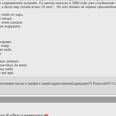
 современной эстраде. Ее автор написал в 1968 году уже студентом 
а было ему тогда всего 19 лет… Но это далеко не первое произведен
в тебе ті чари.
 печалі.
- зілля шукала.
не зчарувала.
чорами,
 повір.
ая вода,
р.
вах зелених.
риходиш до мене.
ку надії,
мої мрії.
лнение песни о любви к своей единственной девушке!!!! Классно!!!!! С
ия Баймухаметова