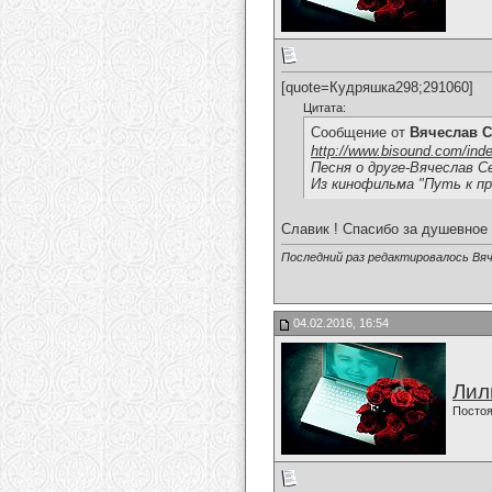
[quote=Кудряшка298;291060]
Цитата:
Сообщение от
Вячеслав С
http://www.bisound.com/ind
Песня о друге-Вячеслав С
Из кинофильма "Путь к пр
Славик ! Спасибо за душевное и
Последний раз редактировалось Вяч
04.02.2016, 16:54
Лил
Постоя