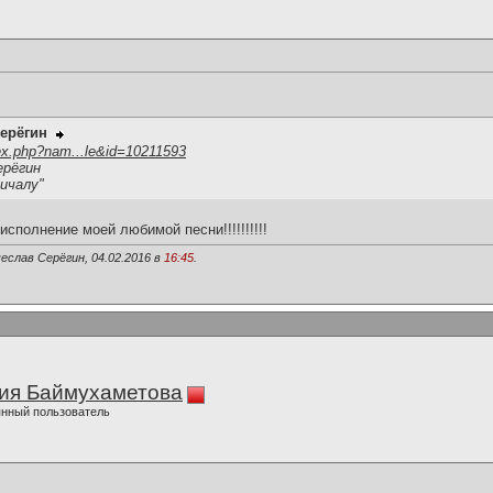
ерёгин
ex.php?nam...le&id=10211593
ерёгин
ичалу"
сполнение моей любимой песни!!!!!!!!!!
еслав Серёгин, 04.02.2016 в
16:45
.
ия Баймухаметова
нный пользователь