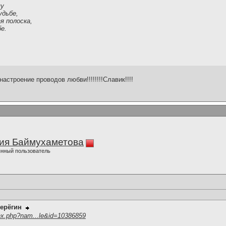
му
удьбе,
я полоска,
е.
астроение проводов любви!!!!!!!!Славик!!!!
ия Баймухаметова
нный пользователь
ерёгин
ex.php?nam...le&id=10386859