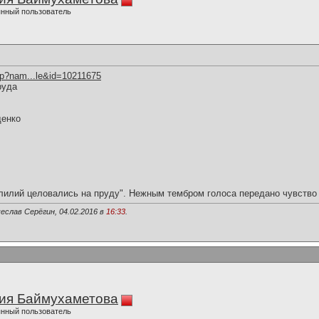
нный пользователь
hp?nam...le&id=10211675
руда
щенко
лилий целовались на пруду". Нежным тембром голоса передано чувство 
еслав Серёгин, 04.02.2016 в
16:33
.
ия Баймухаметова
нный пользователь