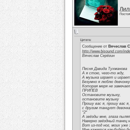
Лил
Постоя
Цитата:
Сообщение от
Вячеслав С
http://www.bisound.com/ind
Вячеслав Серёгин
Песня Давида Тухманова
А я стою, чего-то жду,
А музыка играет и играе
Безумно я люблю девчонку
Которая меря не замечае
ПРИПЕВ
Остановите музыку,
остановите музыку
Прошу вас я, прошу вас я,
с другим танцует девочка
*2*
А звёзды мне, глаза пыля
Наверно звёздный танец 
Вот из-под ног, моих уже 
Мне кажется как-будто б