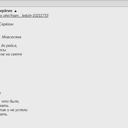
ерёгин
ex.php?nam...le&id=10211733
Серёгин
Г. Мовсесяна
 до рейса,
осы.
сов на свете
.
.
, что было,
зать.
так и не успели
зать.