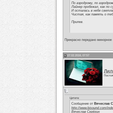
По аэродрому, по аэродро
Лайнер пробежал, как по с
И осталась в небе светла
Чистая, как память о теб
Припев.
Прекрасно передано минорное н
07.02.2016, 07:57
Лил
Постоя
Цитата:
Сообщение от
Вячеслав С
http://www.bisound.com/ind
Вячеслав Серёгин