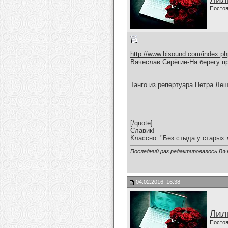
Постоя
http://www.bisound.com/index.p
Вячеслав Серёгин-На берегу п
Танго из репертуара Петра Ле
[/quote]
Славик!
Классно: "Без стыда у старых 
Последний раз редактировалось Вяч
04.02.2016, 16:38
Лил
Постоя