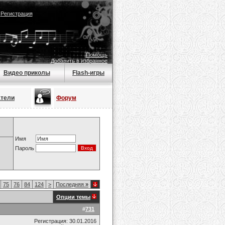
|
Регистрация
Помощь
Добавить в избранное
Видео приколы
Flash-игры
атели
Форум
Имя
Пароль
75
76
84
124
>
Последняя
»
Опции темы
#
731
Регистрация: 30.01.2016