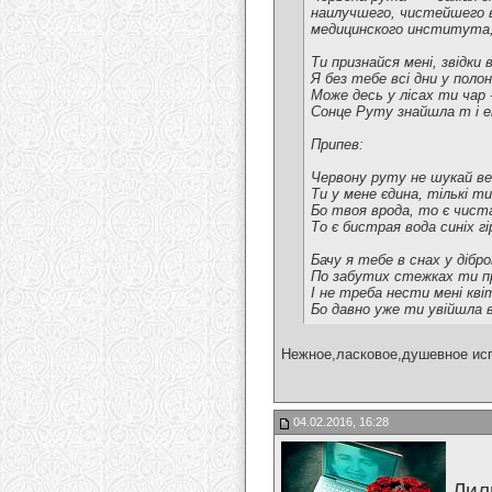
наилучшего, чистейшего в
медицинского института, 
Ти признайся мені, звідки 
Я без тебе всі дни y полоні
Може десь y лісах ти чар 
Сонце Руту знайшла т і е
Припев:
Червону руту не шукай ве
Ти y мене єдина, тількі ти
Бо твоя врода, то є чист
То є бистрая вода синіх гі
Бачу я тебе в снах y дібро
По забутих стежках ти п
I не треба нести мені квіт
Бо давно уже ти увійшла в 
Нежное,ласковое,душевное испо
04.02.2016, 16:28
Лил