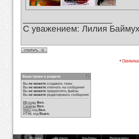
__________________
С уважением: Лилия Байму
«
Предыдущ
Ваши права в разделе
Вы
не можете
создавать темы
Вы
не можете
отвечать на сообщения
Вы
не можете
прикреплять файлы
Вы
не можете
редактировать сообщения
BB коды
Вкл.
Смайлы
Вкл.
[IMG]
код
Вкл.
HTML код
Выкл.
Музыка
Dj mixes
Альбомы
Видеоклипы