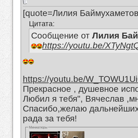
[quote=Лилия Баймухаметов
Цитата:
Сообщение от
Лилия Ба
https://youtu.be/XTyNg
https://youtu.be/W_TOWU1U
Прекрасное , душевное исп
Любил я тебя", Вячеслав ,м
Спасибо,желаю дальнейших 
рада за тебя!
Миниатюры