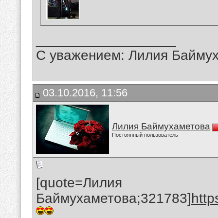
__________________
С уважением: Лилия Байму
03.10.2016, 11:56
Лилия Баймухаметова
Постоянный пользователь
[quote=Лилия
Баймухаметова;321783]
htt