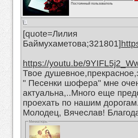
Постоянный пользователь
[quote=Лилия
Баймухаметова;321801]
http
https://youtu.be/9YIFL5j2_W
Твое душевное,прекрасное,
" Песенки шофера" мне оче
актуальна,..Много еще пред
проехать по нашим дорогам
Молодец, Вячеслав! Благод
Миниатюры