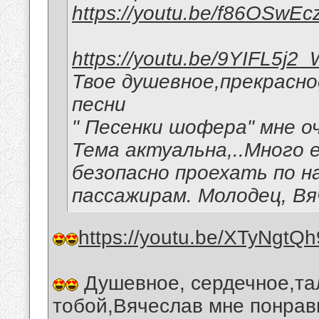
https://youtu.be/f86OSwEc
https://youtu.be/9YIFL5j2
Твое душевное,прекрасн
песни
" Песенки шофера" мне о
Тема актуальна,..Много
безопасно проехать по н
пассажирам. Молодец, Вя
https://youtu.be/XTyNgtQ
Душевное, сердечное,та
тобой,Вячеслав мне понрав