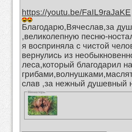
https://youtu.be/FaIL9raJaKE
Благодарю,Вячеслав,за душ
,великолепную песню-ностал
я восприняла с чистой чело
вернулись из необыкновенно
леса,который благодарил н
грибами,волнушками,масля
слав ,за нежный душевный 
Миниатюры
__________________