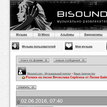
Музыка
Dj Mixes
Альбомы
Видеоклипы
Музыка пользователей
Моя музыка
Bisound.com - Музыкальный портал
>
Ваше творчество
Ролики на песни Вячеслава Серёгина от Лилии Ба
02.06.2016, 07:40